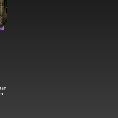
al
tan
an