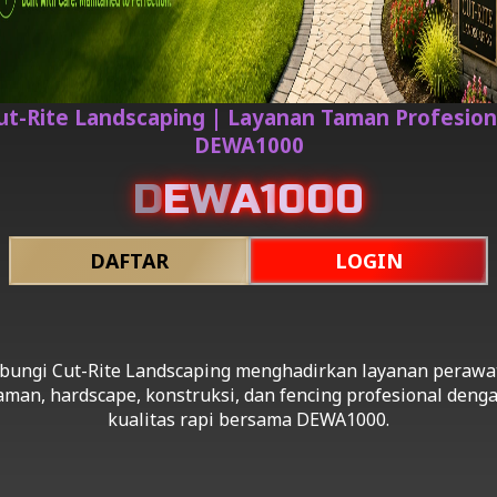
ut-Rite Landscaping | Layanan Taman Profesion
DEWA1000
D
E
W
A
1
0
0
0
DAFTAR
LOGIN
bungi
Cut-Rite Landscaping menghadirkan layanan perawa
aman, hardscape, konstruksi, dan fencing profesional deng
kualitas rapi bersama DEWA1000.